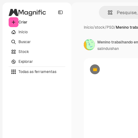
Criar
Início
/
stock
/
PSD
/
Menino trab
Início
Buscar
Menino trabalhando em
salinduishan
Stock
Explorar
Todas as ferramentas
Premium