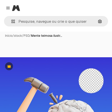
Magnific
Close menu
Pesqui
Início
/
stock
/
PSD
/
Mente teimosa ilustr…
Premium