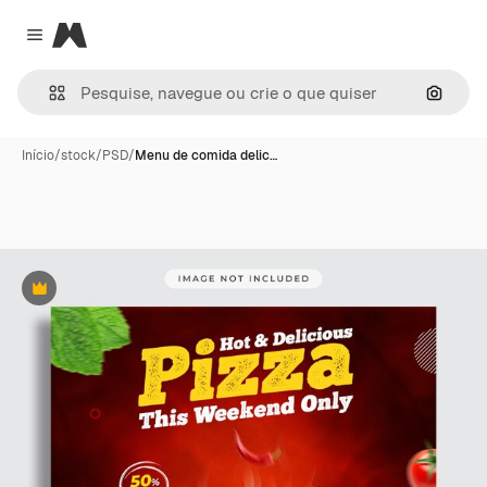
Magnific
Close menu
Pesqui
Início
/
stock
/
PSD
/
Menu de comida delic…
Premium