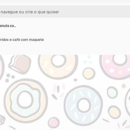
donuts co…
oridos e café com maquete