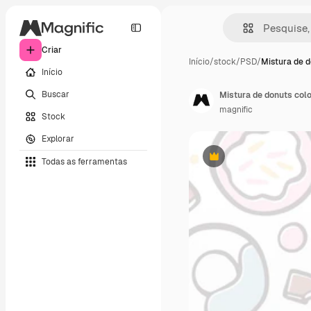
Criar
Início
/
stock
/
PSD
/
Mistura de 
Início
Buscar
Mistura de donuts col
magnific
Stock
Explorar
Todas as ferramentas
Premium