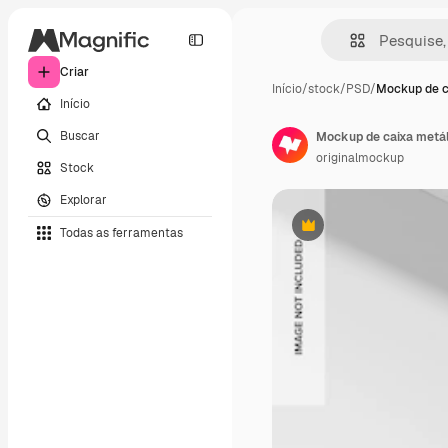
Criar
Início
/
stock
/
PSD
/
Mockup de c
Início
Buscar
Mockup de caixa metáli
originalmockup
Stock
Explorar
Todas as ferramentas
Premium