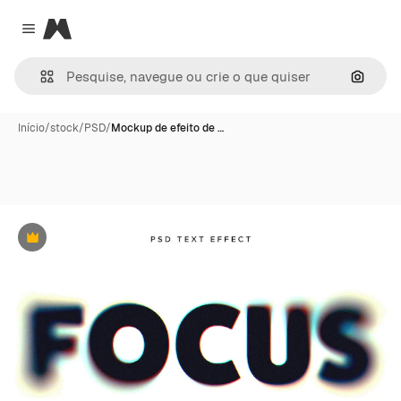
Magnific
Close menu
Pesqui
Início
/
stock
/
PSD
/
Mockup de efeito de …
Premium