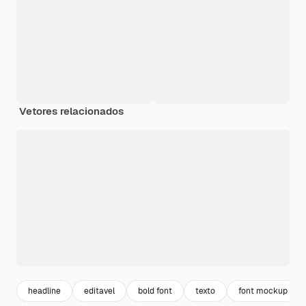
Vetores relacionados
headline
editavel
bold font
texto
font mockup