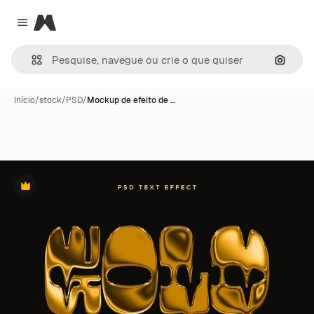
Magnific
Close menu
Pesqui
Início
/
stock
/
PSD
/
Mockup de efeito de …
Premium