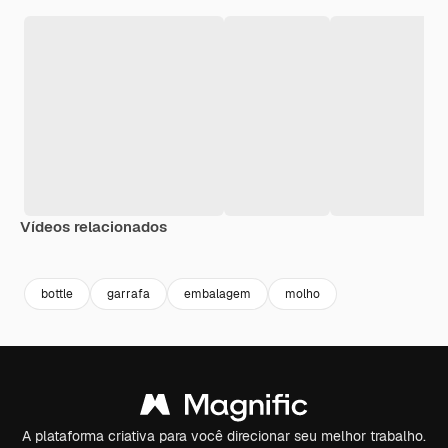
Vídeos relacionados
Premium
Premium
Premium
Premium
bottle
garrafa
embalagem
molho
A plataforma criativa para você direcionar seu melhor trabalho.