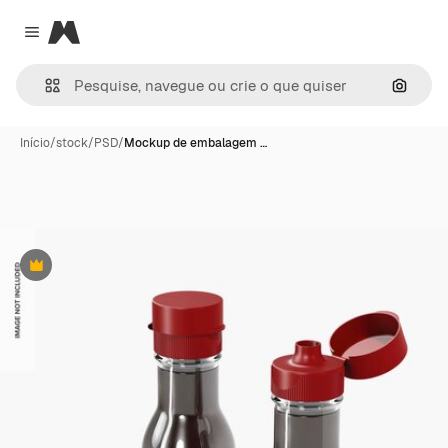
Magnific
Close menu
Pesqui
Início
/
stock
/
PSD
/
Mockup de embalagem …
Premium