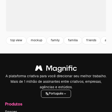
top view
mockup
family
familia
friends
amig
A plataforma criativa para você direcionar seu melhor trabalho.
Mais de 1 milhão de assinantes entre criativos, empresas,
agências e estúdios.
Português
Produtos
Spaces