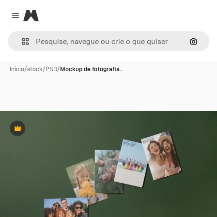
Magnific
Close menu
Pesqui
Início
/
stock
/
PSD
/
Mockup de fotografia…
Premium