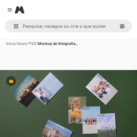
Magnific
Close menu
Pesqui
Início
/
stock
/
PSD
/
Mockup de fotografia…
Premium