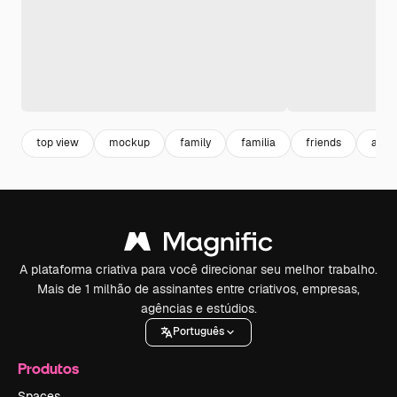
top view
mockup
family
familia
friends
amig
A plataforma criativa para você direcionar seu melhor trabalho.
Mais de 1 milhão de assinantes entre criativos, empresas,
agências e estúdios.
Português
Produtos
Spaces