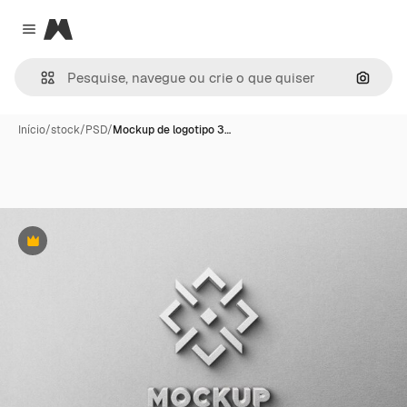
Magnific
Close menu
Pesqui
Início
/
stock
/
PSD
/
Mockup de logotipo 3…
Premium