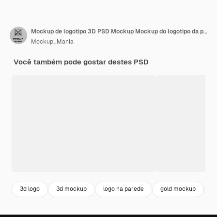
Mockup de logotipo 3D PSD Mockup Mockup do logotipo da parede
Mockup_Mania
Você também pode gostar destes PSD
3d logo
3d mockup
logo na parede
gold mockup
l