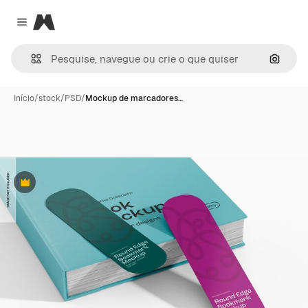
Magnific
Close menu
Pesqui
Início
/
stock
/
PSD
/
Mockup de marcadores…
Premium