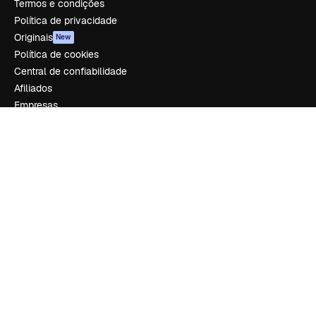
Termos e condições
Política de privacidade
Originais
New
Política de cookies
Central de confiabilidade
Afiliados
Empresas
Empresa
Preços
Sobre nós
Reviews
Emprego
Tendências de pesquisa
Blog
Eventos
Slidesgo
Vender conteúdo
Sala de imprensa