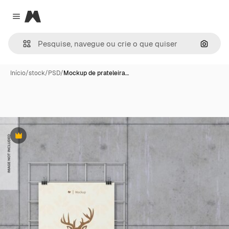
Magnific
Close menu
Pesqui
Início
/
stock
/
PSD
/
Mockup de prateleira…
Premium