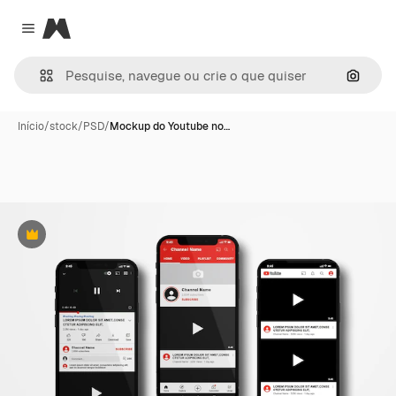
Magnific
Close menu
Pesqui
Início
/
stock
/
PSD
/
Mockup do Youtube no…
Premium