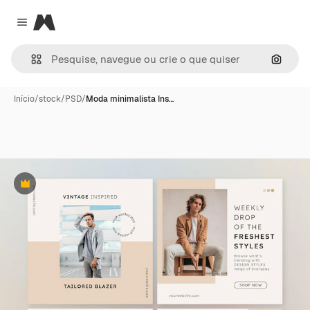
Magnific
Close menu
Pesqui
Início
/
stock
/
PSD
/
Moda minimalista Ins…
Premium