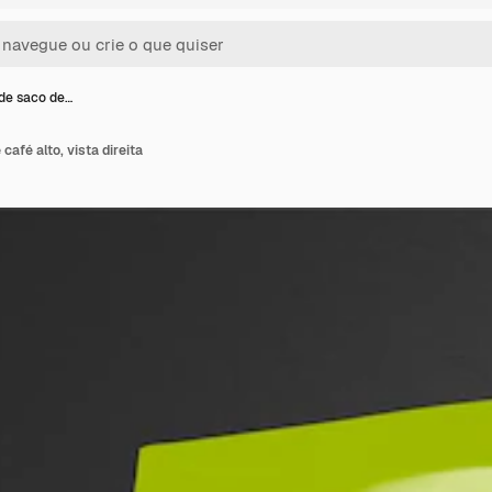
de saco de…
afé alto, vista direita