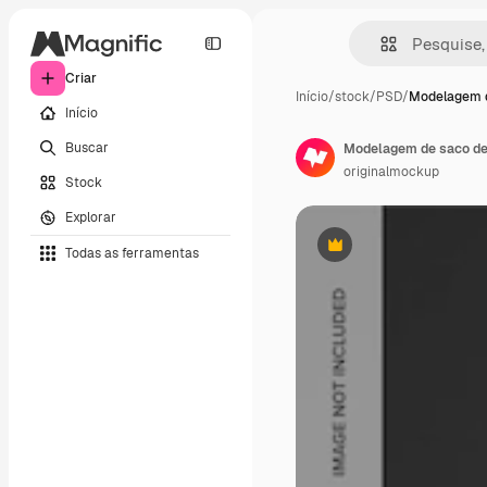
Criar
Início
/
stock
/
PSD
/
Modelagem 
Início
Buscar
Modelagem de saco de c
originalmockup
Stock
Explorar
Todas as ferramentas
Premium