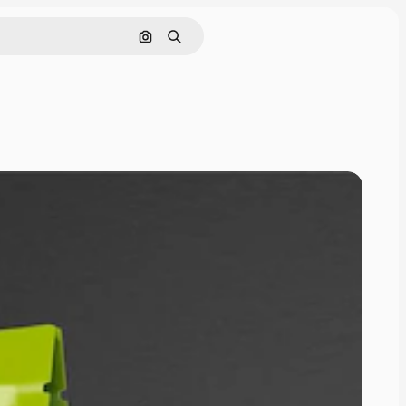
Pesquisar por imagem
Buscar