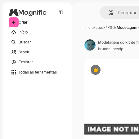
Criar
Início
/
stock
/
PSD
/
Modelagem d
Início
Buscar
Modelagem do kit de f
brunonunesdp
Stock
Explorar
Todas as ferramentas
Premium