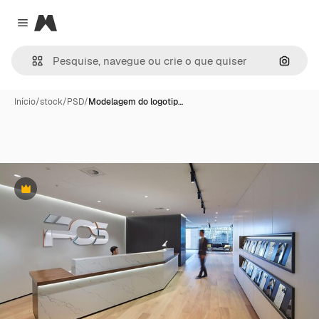
Magnific
Close menu
Pesqui
Início
/
stock
/
PSD
/
Modelagem do logotip…
Premium