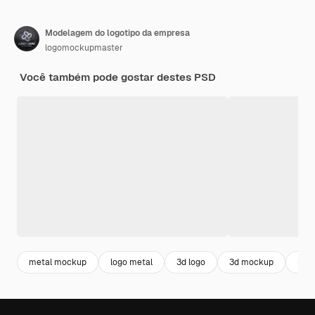
Modelagem do logotipo da empresa
logomockupmaster
Você também pode gostar destes PSD
metal mockup
logo metal
3d logo
3d mockup
mock