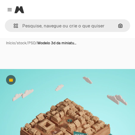
Magnific
Close menu
Pesqui
Início
/
stock
/
PSD
/
Modelo 3d da miniatu…
Premium