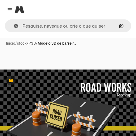
Magnific
Close menu
Pesqui
Início
/
stock
/
PSD
/
Modelo 3D de barreir…
Premium