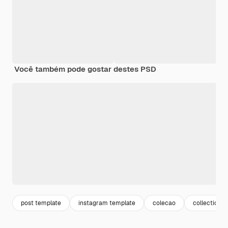
Você também pode gostar destes PSD
post template
instagram template
colecao
collection