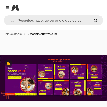
Magnific
Close menu
Pesqui
Início
/
stock
/
PSD
/
Modelo criativo e im…
Premium