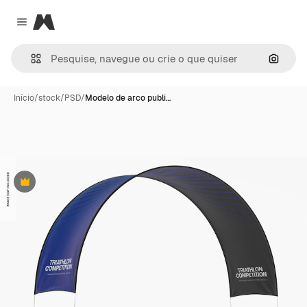
Magnific
Close menu
Pesqui
Início
/
stock
/
PSD
/
Modelo de arco publi…
Premium