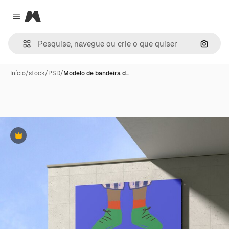
Magnific
Close menu
Pesqui
Início
/
stock
/
PSD
/
Modelo de bandeira d…
Premium