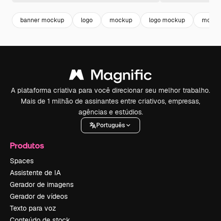
banner mockup
logo
mockup
logo mockup
mocku
A plataforma criativa para você direcionar seu melhor trabalho.
Mais de 1 milhão de assinantes entre criativos, empresas,
agências e estúdios.
Português
Produtos
Spaces
Assistente de IA
Gerador de imagens
Gerador de vídeos
Texto para voz
Conteúdo de stock