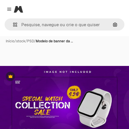
Magnific
Close menu
Pesqui
Início
/
stock
/
PSD
/
Modelo de banner da …
Premium