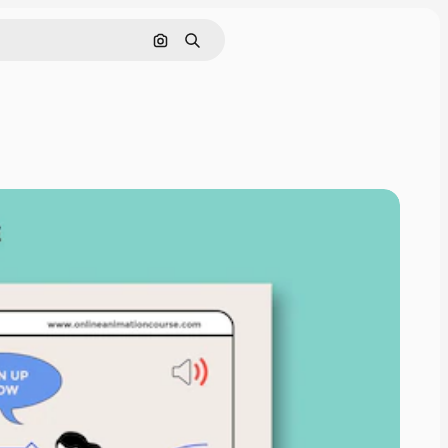
Pesquisar por imagem
Buscar