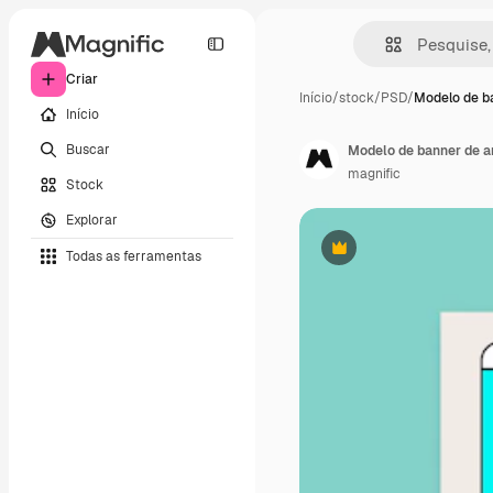
Criar
Início
/
stock
/
PSD
/
Modelo de b
Início
Buscar
Modelo de banner de 
magnific
Stock
Explorar
Todas as ferramentas
Premium