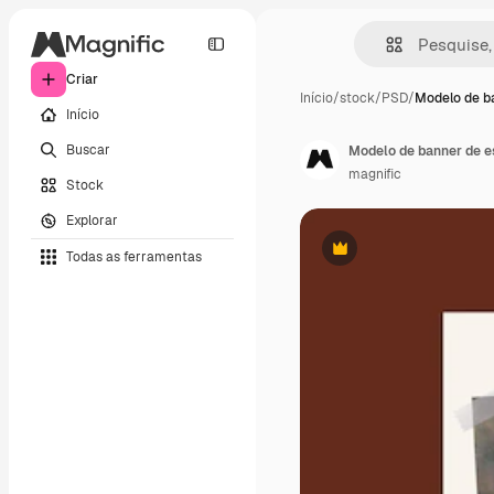
Criar
Início
/
stock
/
PSD
/
Modelo de b
Início
Buscar
Modelo de banner de es
magnific
Stock
Explorar
Todas as ferramentas
Premium