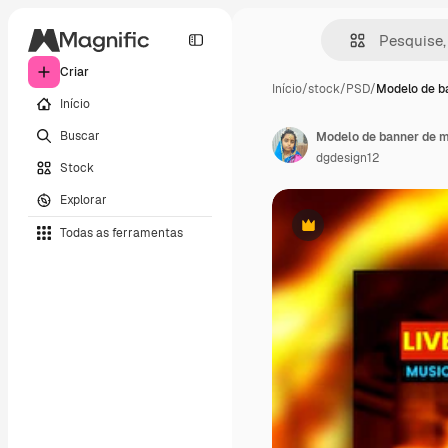
Criar
Início
/
stock
/
PSD
/
Modelo de b
Início
Buscar
Modelo de banner de mí
dgdesign12
Stock
Explorar
Todas as ferramentas
Premium