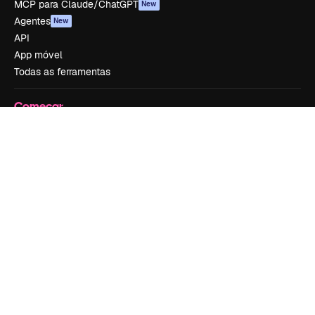
MCP para Claude/ChatGPT
New
Agentes
New
API
App móvel
Todas as ferramentas
Começar
Academy
Documentação
Atendimento
Termos e condições
Política de privacidade
Originais
New
Política de cookies
Central de confiabilidade
Afiliados
Empresas
Empresa