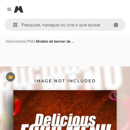
Magnific
Close menu
Pesqui
Início
/
stock
/
PSD
/
Modelo de banner de …
Premium