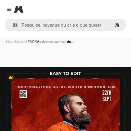
Magnific
Close menu
Pesqui
Início
/
stock
/
PSD
/
Modelo de banner de …
Premium