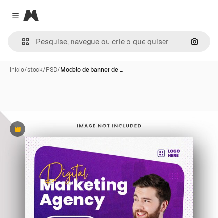
Magnific
Close menu
Pesqui
Início
/
stock
/
PSD
/
Modelo de banner de …
Premium