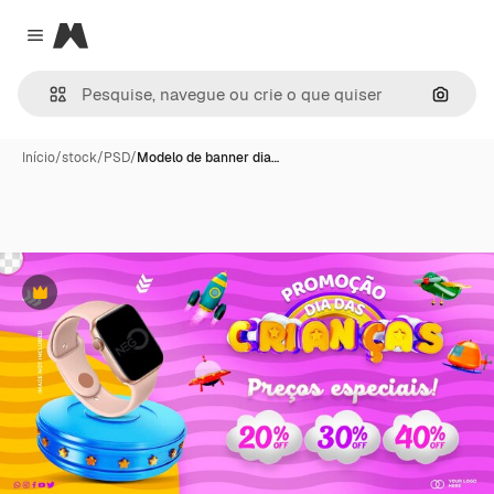
Magnific
Close menu
Pesqui
Início
/
stock
/
PSD
/
Modelo de banner dia…
Premium