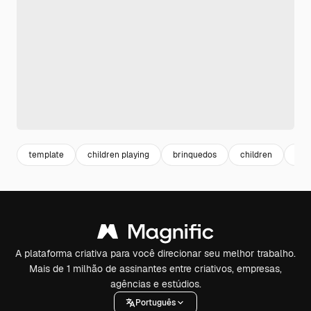
template
children playing
brinquedos
children
pro
A plataforma criativa para você direcionar seu melhor trabalho.
Mais de 1 milhão de assinantes entre criativos, empresas,
agências e estúdios.
Português