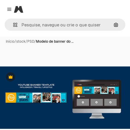
Magnific
Close menu
Pesqui
Início
/
stock
/
PSD
/
Modelo de banner do …
Premium