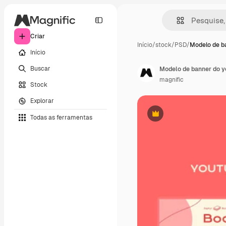
Criar
Início
/
stock
/
PSD
/
Modelo de b
Início
Buscar
Modelo de banner do yo
magnific
Stock
Explorar
Todas as ferramentas
Premium