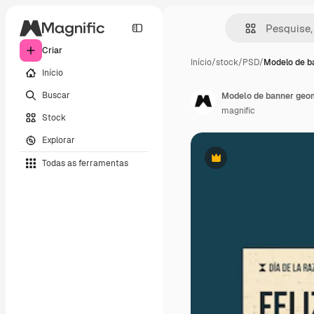
Criar
Início
/
stock
/
PSD
/
Modelo de b
Início
Buscar
Modelo de banner geom
magnific
Stock
Explorar
Todas as ferramentas
Premium