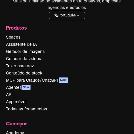
Mais de 1 milhão de assinantes entre criativos, empresas,
agências e estúdios.
Português
Produtos
Spaces
Assistente de IA
Gerador de imagens
Gerador de vídeos
Texto para voz
Conteúdo de stock
MCP para Claude/ChatGPT
New
Agentes
New
API
App móvel
Todas as ferramentas
Começar
Academy