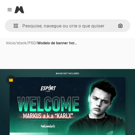
Magnific
Close menu
Pesqui
Início
/
stock
/
PSD
/
Modelo de banner hor…
Premium