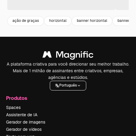
ação de graças
horizontal
banner horizontal
banner te
A plataforma criativa para você direcionar seu melhor trabalho.
Mais de 1 milhão de assinantes entre criativos, empresas,
agências e estúdios.
Português
Produtos
Spaces
Assistente de IA
Gerador de imagens
Gerador de vídeos