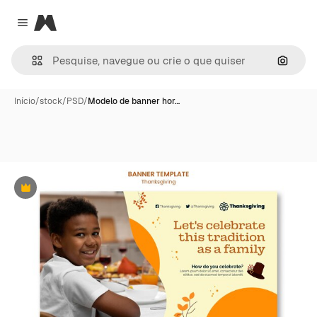
Magnific
Close menu
Pesqui
Início
/
stock
/
PSD
/
Modelo de banner hor…
Premium