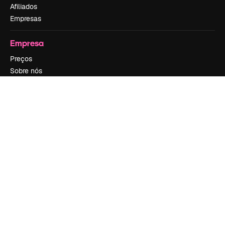
Afiliados
Empresas
Empresa
Preços
Sobre nós
Reviews
Emprego
Tendências de pesquisa
Blog
Eventos
Slidesgo
Vender conteúdo
Sala de imprensa
Procurando por magnific.ai?
Siga-nos
Suporte ao cliente