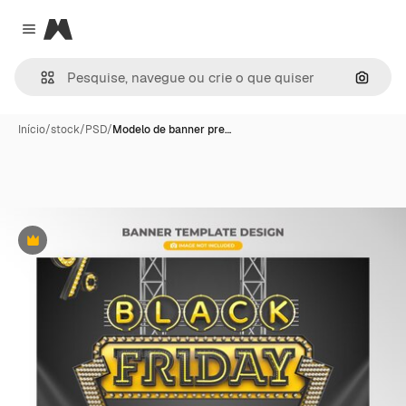
Magnific
Close menu
Pesqui
Início
/
stock
/
PSD
/
Modelo de banner pre…
Premium