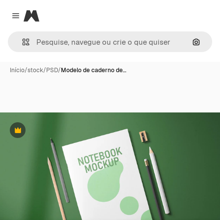
Magnific
Close menu
Pesqui
Início
/
stock
/
PSD
/
Modelo de caderno de…
Premium