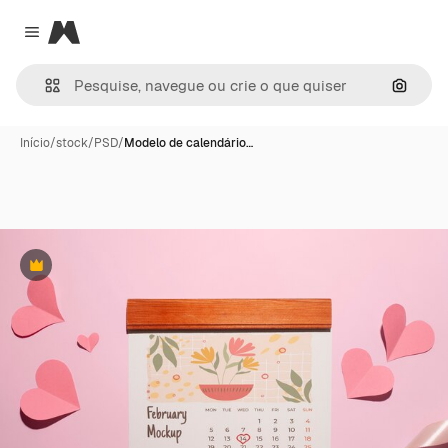
Magnific
Close menu
Pesqui
Início
/
stock
/
PSD
/
Modelo de calendário…
Premium