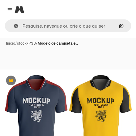
Magnific
Close menu
Pesqui
Início
/
stock
/
PSD
/
Modelo de camiseta e…
Premium