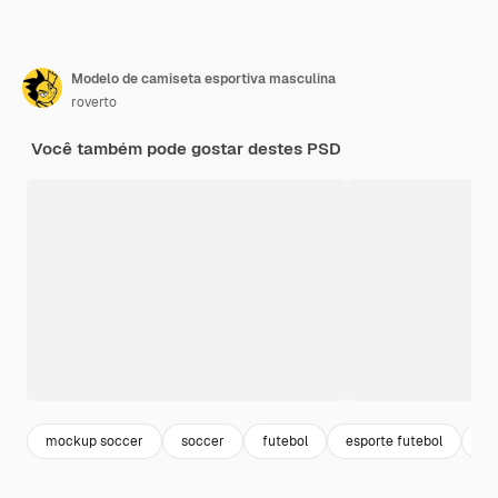
Modelo de camiseta esportiva masculina
roverto
Você também pode gostar destes PSD
mockup soccer
soccer
futebol
esporte futebol
ca