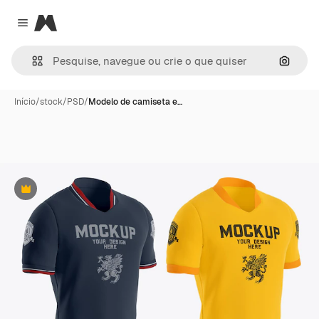
Magnific
Close menu
Pesqui
Início
/
stock
/
PSD
/
Modelo de camiseta e…
Premium