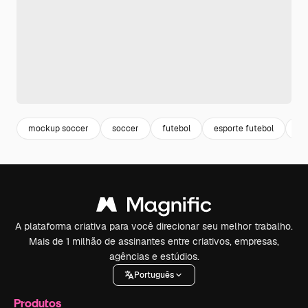
mockup soccer
soccer
futebol
esporte futebol
ca
A plataforma criativa para você direcionar seu melhor trabalho.
Mais de 1 milhão de assinantes entre criativos, empresas,
agências e estúdios.
Português
Produtos