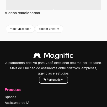
Vídeos relacionados
Premium
Premium
Gerado por IA
Premium
Premium
Gerado por 
mockup soccer
soccer uniform
A plataforma criativa para você direcionar seu melhor trabalho.
Mais de 1 milhão de assinantes entre criativos, empresas,
agências e estúdios.
Português
Produtos
Spaces
Assistente de IA