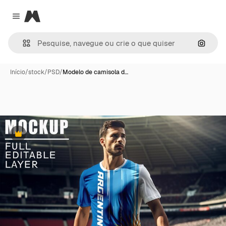
Magnific
Close menu
Pesqui
Início
/
stock
/
PSD
/
Modelo de camisola d…
Premium