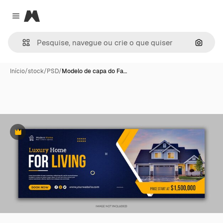
Magnific
Close menu
Pesqui
Início
/
stock
/
PSD
/
Modelo de capa do Fa…
Premium