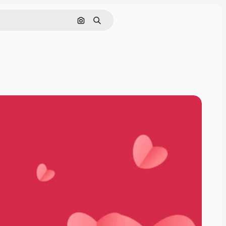
Pesquisar por imagem
Buscar