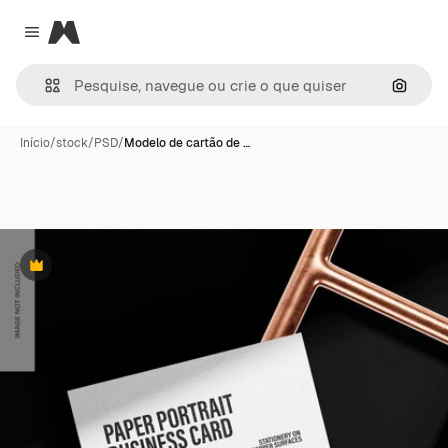
Magnific
Close menu
Pesqui
Início
/
stock
/
PSD
/
Modelo de cartão de …
Premium