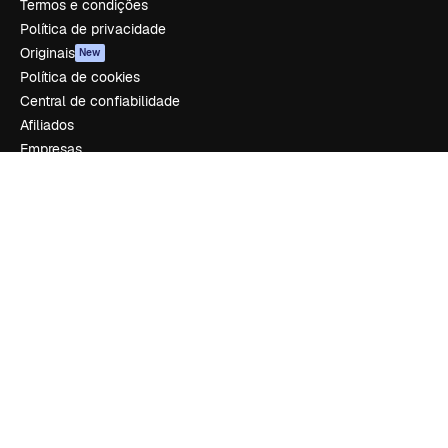
Termos e condições
Política de privacidade
Originais
New
Política de cookies
Central de confiabilidade
Afiliados
Empresas
Empresa
Preços
Sobre nós
Reviews
Emprego
Tendências de pesquisa
Blog
Eventos
Slidesgo
Vender conteúdo
Sala de imprensa