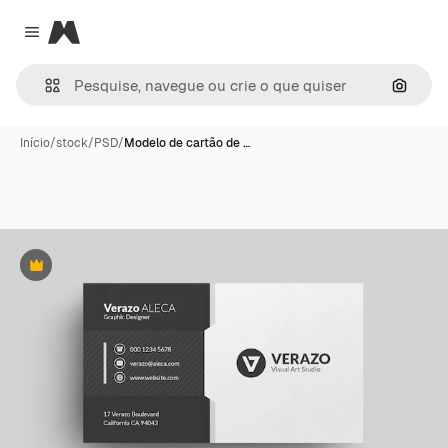
Magnific
Close menu
Pesqui
Início
/
stock
/
PSD
/
Modelo de cartão de …
Premium