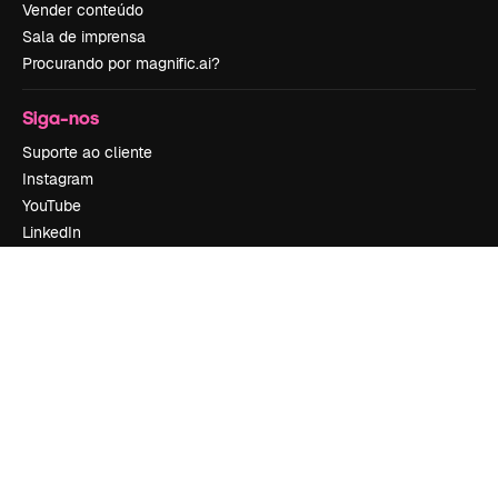
Vender conteúdo
Sala de imprensa
Procurando por magnific.ai?
Siga-nos
Suporte ao cliente
Instagram
YouTube
LinkedIn
TikTok
Discord
X
Reddit
Copyright © 2010-
2026
Freepik Company S.L.U.
Todos os direitos
reservados
.