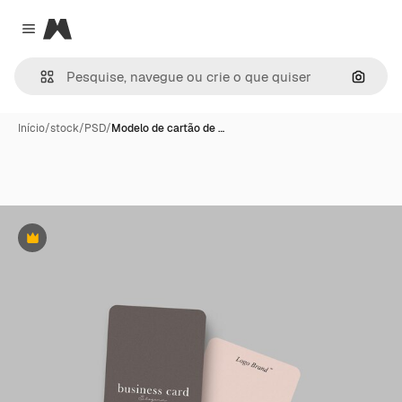
Magnific
Close menu
Pesqui
Início
/
stock
/
PSD
/
Modelo de cartão de …
Premium