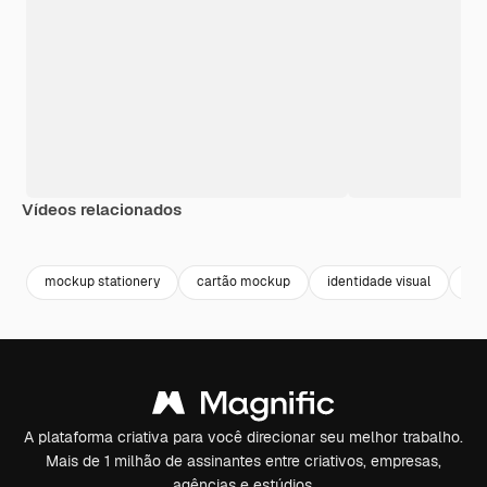
Vídeos relacionados
Premium
Premium
Premium
Premium
Gerado por 
mockup stationery
cartão mockup
identidade visual
ca
A plataforma criativa para você direcionar seu melhor trabalho.
Mais de 1 milhão de assinantes entre criativos, empresas,
agências e estúdios.