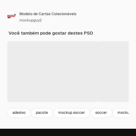
Modelo de Cartas Colecionáveis
mockupguy2
Você também pode gostar destes PSD
adesivo
pacote
mockup soccer
soccer
mockup st