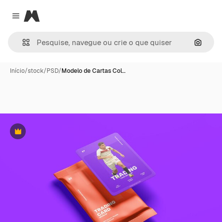
Magnific
Close menu
Pesqui
Início
/
stock
/
PSD
/
Modelo de Cartas Col…
Premium