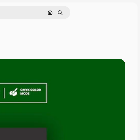
Pesquisar por imagem
Buscar