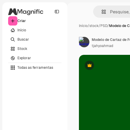
Criar
Início
/
stock
/
PSD
/
Modelo de C
Início
Buscar
Modelo de Cartaz de F
tjahyoahmad
Stock
Explorar
Todas as ferramentas
Premium