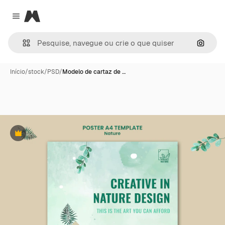
Magnific
Close menu
Pesqui
Início
/
stock
/
PSD
/
Modelo de cartaz de …
Premium